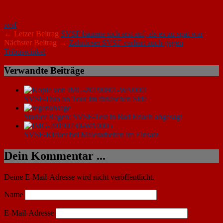
svsf
← Letzer Beitrag
SVSF bäumte sich erst auf, als es zu spät war
Nächster Beitrag →
Zahnloser SVSF verliert auch gegen
Tribuswinkel
Verwandte Beiträge
SVSF-Duo on Tour im türkischen Side
Starker Regen: SVSF-Test in Bad Erlach abgesagt
SVSF-Kicker bei Malerarbeiten im Einsatz
Dein Kommentar ...
Deine E-Mail-Adresse wird nicht veröffentlicht.
Name
E-Mail-Adresse