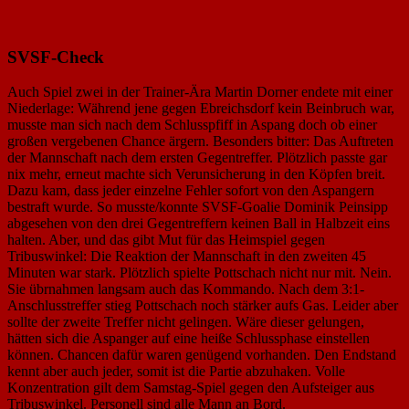
SVSF-Check
Auch Spiel zwei in der Trainer-Ära Martin Dorner endete mit einer
Niederlage: Während jene gegen Ebreichsdorf kein Beinbruch war,
musste man sich nach dem Schlusspfiff in Aspang doch ob einer
großen vergebenen Chance ärgern. Besonders bitter: Das Auftreten
der Mannschaft nach dem ersten Gegentreffer. Plötzlich passte gar
nix mehr, erneut machte sich Verunsicherung in den Köpfen breit.
Dazu kam, dass jeder einzelne Fehler sofort von den Aspangern
bestraft wurde. So musste/konnte SVSF-Goalie Dominik Peinsipp
abgesehen von den drei Gegentreffern keinen Ball in Halbzeit eins
halten. Aber, und das gibt Mut für das Heimspiel gegen
Tribuswinkel: Die Reaktion der Mannschaft in den zweiten 45
Minuten war stark. Plötzlich spielte Pottschach nicht nur mit. Nein.
Sie übrnahmen langsam auch das Kommando. Nach dem 3:1-
Anschlusstreffer stieg Pottschach noch stärker aufs Gas. Leider aber
sollte der zweite Treffer nicht gelingen. Wäre dieser gelungen,
hätten sich die Aspanger auf eine heiße Schlussphase einstellen
können. Chancen dafür waren genügend vorhanden. Den Endstand
kennt aber auch jeder, somit ist die Partie abzuhaken. Volle
Konzentration gilt dem Samstag-Spiel gegen den Aufsteiger aus
Tribuswinkel. Personell sind alle Mann an Bord.