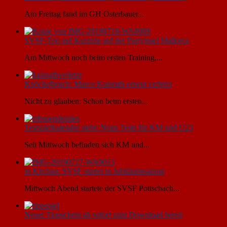
Am Freitag fand im GH Osterbauer...
SVSF-Trio auf Kurztrip auf der Partyinsel Mallorca
Am Mittwoch noch beim ersten Training,...
Knöchelbruch: Marco Kainrath erneut verletzt
Nicht zu glauben: Schon beim ersten...
Testspielkalender steht: Neun Tests für KM und U23
Seit Mittwoch befinden sich KM und...
in Kirchau: SVSF startet in Jubiläumssaison
Mittwoch Abend startete der SVSF Pottschach...
Neuer Tippschein ab sofort zum Download bereit