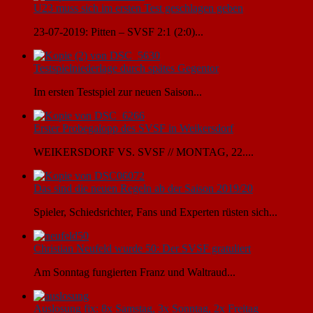
U23 muss sich im ersten Test geschlagen geben
23-07-2019: Pitten – SVSF 2:1 (2:0)...
Testspielniederlage durch spätes Gegentor
Im ersten Testspiel zur neuen Saison...
Erster Probegalopp des SVSF in Weikersdorf
WEIKERSDORF VS. SVSF // MONTAG, 22....
Das sind die neuen Regeln ab der Saison 2019/20
Spieler, Schiedsrichter, Fans und Experten rüsten sich...
Christian Neufeld wurde 50: Der SVSF gratuliert
Am Sonntag fungierten Franz und Waltraud...
Auslosung fix: 8x Samstag, 3x Sonntag, 2x Freitag