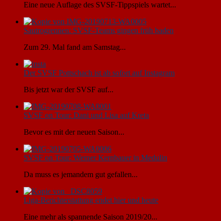
Eine neue Auflage des SVSF-Tippspiels wartet...
Sautrogrennen: SVSF-Teams gingen früh baden
Zum 29. Mal fand am Samstag...
Der SVSF Pottschach ist ab sofort auf Instagram
Bis jetzt war der SVSF auf...
SVSF on Tour: Dani und Lisa auf Kreta
Bevor es mit der neuen Saison...
SVSF on Tour: Werner Kernbauer in Medulin
Da muss es jemandem gut gefallen...
Liga-Berichterstattung endet hier und heute
Eine mehr als spannende Saison 2019/20...