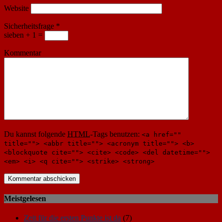
Website
Sicherheitsfrage
*
sieben + 1 =
Kommentar
Du kannst folgende
HTML
-Tags benutzen:
<a href=""
title=""> <abbr title=""> <acronym title=""> <b>
<blockquote cite=""> <cite> <code> <del datetime="">
<em> <i> <q cite=""> <strike> <strong>
Meistgelesen
Zeit für die ersten Punkte ist da
(7)