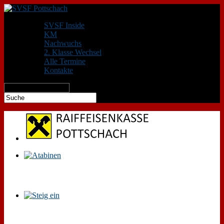
SVSF Inside
KM
Nachwuchs
2. Klasse Wechsel
Alle Termine
Kontakte