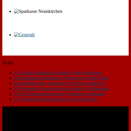
Ticker
U11 durch Endspurt zu Rang 3 beim Jugendtag
U8 holt beim Jugendtag in Ternitz den vierten Platz
Erste Hälfte stark, dann ging U10 aber wieder ein
U16 beendet Saison mit einem klaren 5:0-Heimsieg
U14 für Saisonfinish aus der Wertung genommen
U13 beendet Jugendtag auf dem vierten Platz