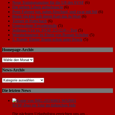
Neue Trainingsanzüge für die U8 des SVSF
(6)
Die sieben Leben aufgebraucht
(6)
Peter Fahrner jun. nahm Abschied, und zwar mit Stil
(6)
Birgit Stickler gab ihrem Kurt das Ja-Wort
(6)
Turnier in Pottschach
(6)
Ungewohnte Favoritenrolle
(5)
Sollenau U14 vs. SVSF 3:5 (2:4) – Test
(5)
Wurstschnapsen zu Ehren von Roman Schober
(5)
5. Runde: Einige Teams schon unter Druck
(5)
Homepage-Archiv
News-Archiv
Die letzten News
SVSF-Duo on Tour im türkischen Side
Die nächsten Urlaubsfotos erreichten uns am...