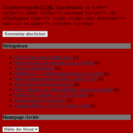
Du kannst folgende
HTML
-Tags benutzen:
<a href=""
title=""> <abbr title=""> <acronym title=""> <b>
<blockquote cite=""> <cite> <code> <del datetime="">
<em> <i> <q cite=""> <strike> <strong>
Meistgelesen
Zeit für die ersten Punkte ist da
(7)
Birgit Stickler gab ihrem Kurt das Ja-Wort
(6)
Turnier in Pottschach
(6)
Rückblick U16: Diesmal nicht so top wie sonst
(6)
Neue Trainingsanzüge für die U8 des SVSF
(6)
Die sieben Leben aufgebraucht
(6)
Peter Fahrner jun. nahm Abschied, und zwar mit Stil
(6)
03-05-2013: Aspang – SVSF 3:0 (1:0)
(5)
Ungewohnte Favoritenrolle
(5)
Sollenau U14 vs. SVSF 3:5 (2:4) – Test
(5)
Homepage-Archiv