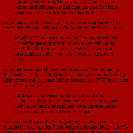
erbt 40 Meter vor dem Tor den Ball, läuft noch etliche
Schritte und schlenzt den Ball dann aus etwa 23 Metern
genau ins Kreuzeck. Erneut ein tolles Tor!
Schön, dass sich Pottschach auch von diesem Gegentreffer nicht
beirren ließ. Nur drei Minuten später verkürzte der SVSF auf 4:2.
4:2 (82.):
Grimmenstein klärt eine Hereingabe schlecht,
ein Verteidiger köpft Erkin Orhan an, von dem springt
der Ball Zoki Radulovic vor die Füße. Der wird wohl
im Abseits gestanden sein, sein Abschluss passt dann
aber.
In den Schlussminuten blieben alle offensiven Bemühungen der
Pottschacher erfolglos. Ein Grimmensteiner scheiterte in Minute 88
alleinstehend, mit der letzten Aktion kassierte der SVSF leider auch
noch den fünften Treffer.
5:2 (93.):
Grimmenstein kontert. Szabo mit dem
Lochpass auf Fahrner, der scheitert beim ersten Versuch
noch an Dominik Peinsipp, kann dann das freie Leder
aber dennoch im leeren Tor unterbringen.
Fazit: Rabenschwarze 20 Anfangsminuten reichten, um die
Pottschacher Welt aus den Fugen geraten zu lassen. Nach dem 0:3-
Rückstand war es dann schwer zurückkehren, obgleich man der