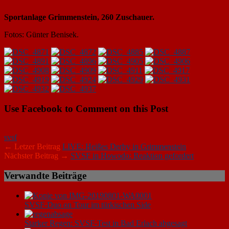
Sportanlage Grimmenstein, 260 Zuschauer.
Fotos: Günter Benisek.
Use Facebook to Comment on this Post
svsf
← Letzer Beitrag
LIVE: Heißes Derby in Grimmenstein
Nächster Beitrag →
SVSF in Howodo: Reaktion gefordert
Verwandte Beiträge
SVSF-Duo on Tour im türkischen Side
Starker Regen: SVSF-Test in Bad Erlach abgesagt