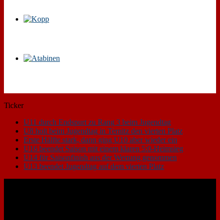
Ticker
U11 durch Endspurt zu Rang 3 beim Jugendtag
U8 holt beim Jugendtag in Ternitz den vierten Platz
Erste Hälfte stark, dann ging U10 aber wieder ein
U16 beendet Saison mit einem klaren 5:0-Heimsieg
U14 für Saisonfinish aus der Wertung genommen
U13 beendet Jugendtag auf dem vierten Platz