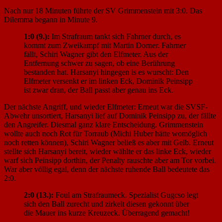
Nach nur 18 Minuten führte der SV Grimmenstein mit 3:0. Das
Dilemma begann in Minute 9.
1:0 (9.):
Im Strafraum tankt sich Fahrner durch, es
kommt zum Zweikampf mit Martin Dorner. Fahrner
fällt, Schiri Wagner gibt den Elfmeter. Aus der
Entfernung schwer zu sagen, ob eine Berührung
bestanden hat. Harsanyi hingegen is es wurscht: Den
Elfmeter versenkt er im linken Eck, Dominik Peinsipp
ist zwar dran, der Ball passt aber genau ins Eck.
Der nächste Angriff, und wieder Elfmeter: Erneut war die SVSF-
Abwehr unsortiert, Harsanyi lief auf Dominik Peinsipp zu, der fällte
den Angreifer. Diesmal ganz klare Entscheidung. Grimmenstein
wollte auch noch Rot für Torraub (Michi Huber hätte womöglich
noch retten können), Schiri Wagner beließ es aber mit Gelb. Erneut
stellte sich Harsanyi bereit, wieder wählte er das linke Eck, wieder
warf sich Peinsipp dorthin, der Penalty rauschte aber am Tor vorbei.
War aber völlig egal, denn der nächste ruhende Ball bedeutete das
2:0.
2:0 (13.):
Foul am Strafraumeck. Spezialist Gugcso legt
sich den Ball zurecht und zirkelt diesen gekonnt über
die Mauer ins kurze Kreuzeck. Überragend gemacht!