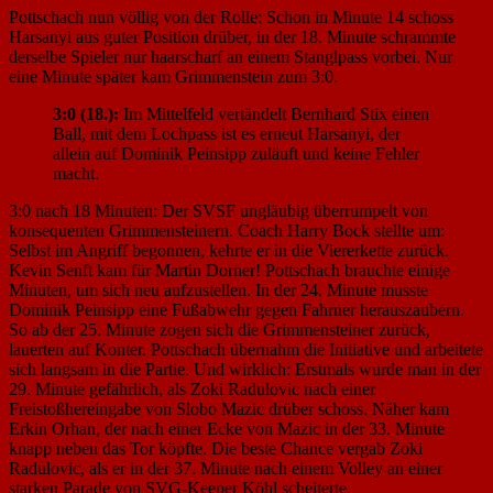
Pottschach nun völlig von der Rolle: Schon in Minute 14 schoss
Harsanyi aus guter Position drüber, in der 18. Minute schrammte
derselbe Spieler nur haarscharf an einem Stanglpass vorbei. Nur
eine Minute später kam Grimmenstein zum 3:0.
3:0 (18.):
Im Mittelfeld vertändelt Bernhard Stix einen
Ball, mit dem Lochpass ist es erneut Harsanyi, der
allein auf Dominik Peinsipp zuläuft und keine Fehler
macht.
3:0 nach 18 Minuten: Der SVSF ungläubig überrumpelt von
konsequenten Grimmensteinern. Coach Harry Bock stellte um:
Selbst im Angriff begonnen, kehrte er in die Viererkette zurück.
Kevin Senft kam für Martin Dorner! Pottschach brauchte einige
Minuten, um sich neu aufzustellen. In der 24. Minute musste
Dominik Peinsipp eine Fußabwehr gegen Fahrner herauszaubern.
So ab der 25. Minute zogen sich die Grimmensteiner zurück,
lauerten auf Konter. Pottschach übernahm die Initiative und arbeitete
sich langsam in die Partie. Und wirklich: Erstmals wurde man in der
29. Minute gefährlich, als Zoki Radulovic nach einer
Freistoßhereingabe von Slobo Mazic drüber schoss. Näher kam
Erkin Orhan, der nach einer Ecke von Mazic in der 33. Minute
knapp neben das Tor köpfte. Die beste Chance vergab Zoki
Radulovic, als er in der 37. Minute nach einem Volley an einer
starken Parade von SVG-Keeper Köhl scheiterte.