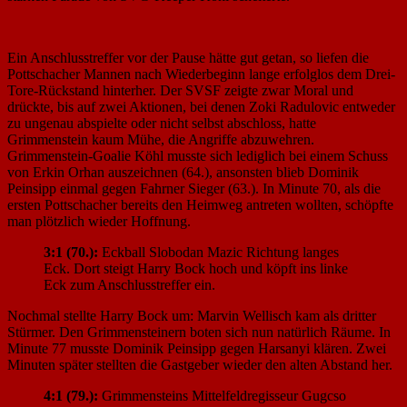
Ein Anschlusstreffer vor der Pause hätte gut getan, so liefen die
Pottschacher Mannen nach Wiederbeginn lange erfolglos dem Drei-
Tore-Rückstand hinterher. Der SVSF zeigte zwar Moral und
drückte, bis auf zwei Aktionen, bei denen Zoki Radulovic entweder
zu ungenau abspielte oder nicht selbst abschloss, hatte
Grimmenstein kaum Mühe, die Angriffe abzuwehren.
Grimmenstein-Goalie Köhl musste sich lediglich bei einem Schuss
von Erkin Orhan auszeichnen (64.), ansonsten blieb Dominik
Peinsipp einmal gegen Fahrner Sieger (63.). In Minute 70, als die
ersten Pottschacher bereits den Heimweg antreten wollten, schöpfte
man plötzlich wieder Hoffnung.
3:1 (70.):
Eckball Slobodan Mazic Richtung langes
Eck. Dort steigt Harry Bock hoch und köpft ins linke
Eck zum Anschlusstreffer ein.
Nochmal stellte Harry Bock um: Marvin Wellisch kam als dritter
Stürmer. Den Grimmensteinern boten sich nun natürlich Räume. In
Minute 77 musste Dominik Peinsipp gegen Harsanyi klären. Zwei
Minuten später stellten die Gastgeber wieder den alten Abstand her.
4:1 (79.):
Grimmensteins Mittelfeldregisseur Gugcso