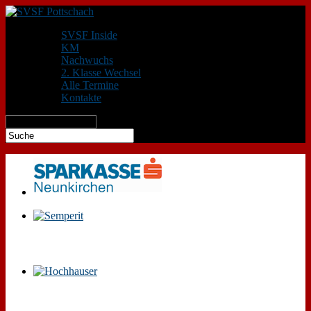
SVSF Inside
KM
Nachwuchs
2. Klasse Wechsel
Alle Termine
Kontakte