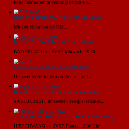
Peter Fahrner senior verbringt derzeit ein...
Nach 3:0-Führung: U23 rettet 3:3 in Bad Erlach
Mit drei Mann von der KM...
Der SVSF in Bad Erlach wieder nicht komplett
BAD ERLACH vs. SVSF, Mittwoch, 19.30...
SVSF-Trio on Tour im kroatischen Porec
Die zwei SVSF-ler Marvin Wellisch und...
Gegentore waren zu billig, Hirschwang zu stark
SPIELBERICHT Im zweiten Testspiel setzte es...
Ablösespiel für Hecher und Stix: SVSF in Hirschwang
HIRSCHWANG vs. SVSF, Freitag, 19.00 Uhr...