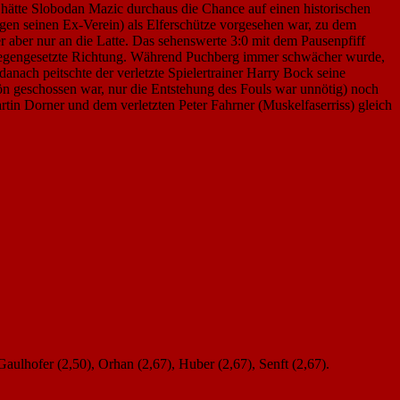
a hätte Slobodan Mazic durchaus die Chance auf einen historischen
gegen seinen Ex-Verein) als Elferschütze vorgesehen war, zu dem
er aber nur an die Latte. Das sehenswerte 3:0 mit dem Pausenpfiff
ntgegengesetzte Richtung. Während Puchberg immer schwächer wurde,
danach peitschte der verletzte Spielertrainer Harry Bock seine
n geschossen war, nur die Entstehung des Fouls war unnötig) noch
tin Dorner und dem verletzten Peter Fahrner (Muskelfaserriss) gleich
Gaulhofer (2,50), Orhan (2,67), Huber (2,67), Senft (2,67).