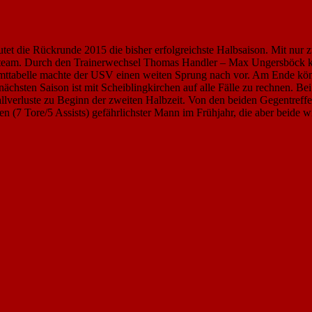
tet die Rückrunde 2015 die bisher erfolgreichste Halbsaison. Mit nur 
enteam. Durch den Trainerwechsel Thomas Handler – Max Ungersböck k
esamttabelle machte der USV einen weiten Sprung nach vor. Am Ende kö
nächsten Saison ist mit Scheiblingkirchen auf alle Fälle zu rechnen. Be
llverluste zu Beginn der zweiten Halbzeit. Von den beiden Gegentreffe
(7 Tore/5 Assists) gefährlichster Mann im Frühjahr, die aber beide w