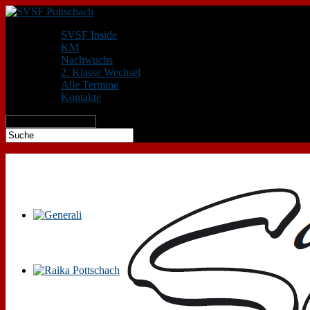
SVSF Inside
KM
Nachwuchs
2. Klasse Wechsel
Alle Termine
Kontakte