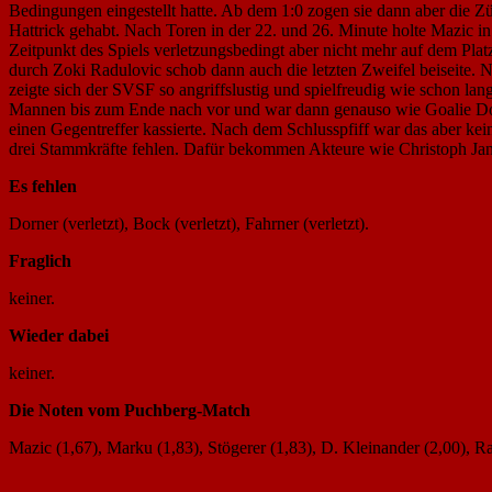
Bedingungen eingestellt hatte. Ab dem 1:0 zogen sie dann aber die Z
Hattrick gehabt. Nach Toren in der 22. und 26. Minute holte Mazic in
Zeitpunkt des Spiels verletzungsbedingt aber nicht mehr auf dem Plat
durch Zoki Radulovic schob dann auch die letzten Zweifel beiseite
zeigte sich der SVSF so angriffslustig und spielfreudig wie schon lang
Mannen bis zum Ende nach vor und war dann genauso wie Goalie Domi
einen Gegentreffer kassierte. Nach dem Schlusspfiff war das aber ke
drei Stammkräfte fehlen. Dafür bekommen Akteure wie Christoph Ja
Es fehlen
Dorner (verletzt), Bock (verletzt), Fahrner (verletzt).
Fraglich
keiner.
Wieder dabei
keiner.
Die Noten vom Puchberg-Match
Mazic (1,67), Marku (1,83), Stögerer (1,83), D. Kleinander (2,00), Ra