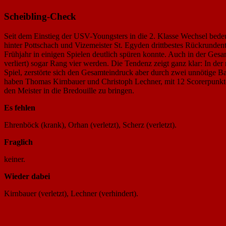
Scheibling-Check
Seit dem Einstieg der USV-Youngsters in die 2. Klasse Wechsel bedeu
hinter Pottschach und Vizemeister St. Egyden drittbestes Rückrund
Frühjahr in einigen Spielen deutlich spüren konnte. Auch in der G
verliert) sogar Rang vier werden. Die Tendenz zeigt ganz klar: In der 
Spiel, zerstörte sich den Gesamteindruck aber durch zwei unnötige Ba
haben Thomas Kirnbauer und Christoph Lechner, mit 12 Scorerpunkten 
den Meister in die Bredouille zu bringen.
Es fehlen
Ehrenböck (krank), Orhan (verletzt), Scherz (verletzt).
Fraglich
keiner.
Wieder dabei
Kirnbauer (verletzt), Lechner (verhindert).