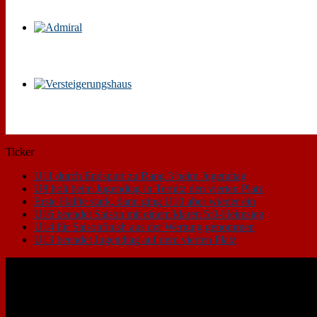
Ticker
U11 durch Endspurt zu Rang 3 beim Jugendtag
U8 holt beim Jugendtag in Ternitz den vierten Platz
Erste Hälfte stark, dann ging U10 aber wieder ein
U16 beendet Saison mit einem klaren 5:0-Heimsieg
U14 für Saisonfinish aus der Wertung genommen
U13 beendet Jugendtag auf dem vierten Platz