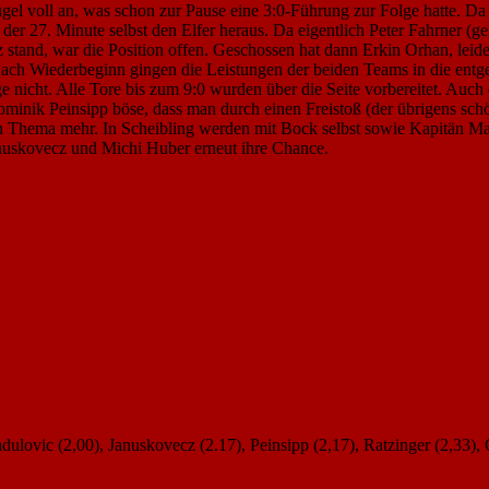
ügel voll an, was schon zur Pause eine 3:0-Führung zur Folge hatte. D
 der 27. Minute selbst den Elfer heraus. Da eigentlich Peter Fahrner (
z stand, war die Position offen. Geschossen hat dann Erkin Orhan, leid
. Nach Wiederbeginn gingen die Leistungen der beiden Teams in die e
e nicht. Alle Tore bis zum 9:0 wurden über die Seite vorbereitet. Auch 
nik Peinsipp böse, dass man durch einen Freistoß (der übrigens schö
in Thema mehr. In Scheibling werden mit Bock selbst sowie Kapitän Mar
nuskovecz und Michi Huber erneut ihre Chance.
dulovic (2,00), Januskovecz (2.17), Peinsipp (2,17), Ratzinger (2,33), 