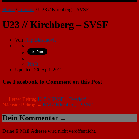
Home
/
Termine
/
U23 // Kirchberg – SVSF
U23 // Kirchberg – SVSF
Von
Filip Blazanovic
Pin It
Updated: 26. April 2011
Use Facebook to Comment on this Post
← Letzer Beitrag
U15 // SVSF – Teesdorf
Nächster Beitrag →
KM // Kirchberg – SVSF
Dein Kommentar ...
Deine E-Mail-Adresse wird nicht veröffentlicht.