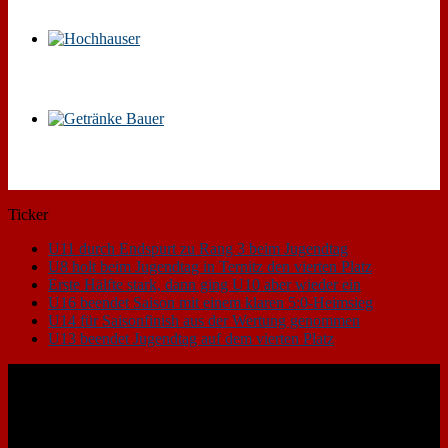
Ticker
U11 durch Endspurt zu Rang 3 beim Jugendtag
U8 holt beim Jugendtag in Ternitz den vierten Platz
Erste Hälfte stark, dann ging U10 aber wieder ein
U16 beendet Saison mit einem klaren 5:0-Heimsieg
U14 für Saisonfinish aus der Wertung genommen
U13 beendet Jugendtag auf dem vierten Platz