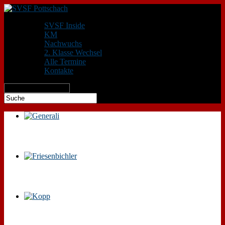
SVSF Inside
KM
Nachwuchs
2. Klasse Wechsel
Alle Termine
Kontakte