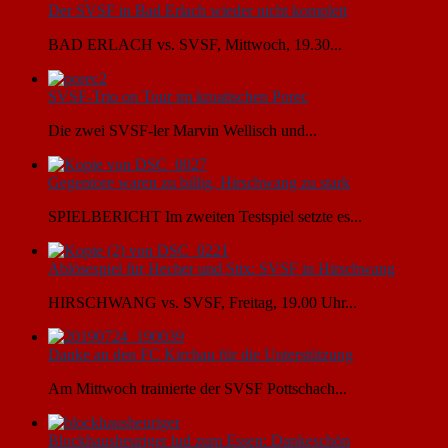
Der SVSF in Bad Erlach wieder nicht komplett
BAD ERLACH vs. SVSF, Mittwoch, 19.30...
SVSF-Trio on Tour im kroatischen Porec
Die zwei SVSF-ler Marvin Wellisch und...
Gegentore waren zu billig, Hirschwang zu stark
SPIELBERICHT Im zweiten Testspiel setzte es...
Ablösespiel für Hecher und Stix: SVSF in Hirschwang
HIRSCHWANG vs. SVSF, Freitag, 19.00 Uhr...
Danke an den FC Kirchau für die Unterstützung
Am Mittwoch trainierte der SVSF Pottschach...
Blockhausheuriger lud zum Essen: Dankeschön