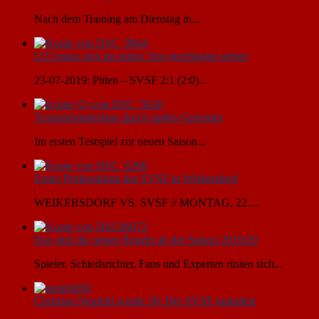
Nach dem Training am Dienstag in...
U23 muss sich im ersten Test geschlagen geben
23-07-2019: Pitten – SVSF 2:1 (2:0)...
Testspielniederlage durch spätes Gegentor
Im ersten Testspiel zur neuen Saison...
Erster Probegalopp des SVSF in Weikersdorf
WEIKERSDORF VS. SVSF // MONTAG, 22....
Das sind die neuen Regeln ab der Saison 2019/20
Spieler, Schiedsrichter, Fans und Experten rüsten sich...
Christian Neufeld wurde 50: Der SVSF gratuliert