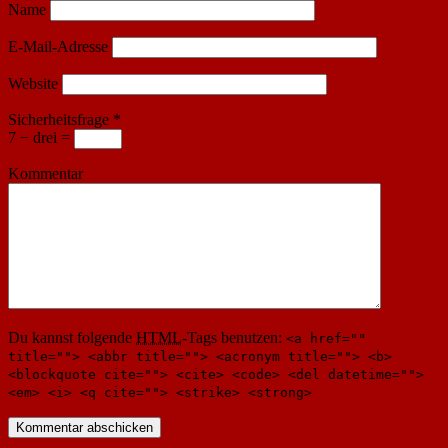
Name
E-Mail-Adresse
Website
Sicherheitsfrage
*
7 − drei =
Kommentar
Du kannst folgende
HTML
-Tags benutzen:
<a href=""
title=""> <abbr title=""> <acronym title=""> <b>
<blockquote cite=""> <cite> <code> <del datetime="">
<em> <i> <q cite=""> <strike> <strong>