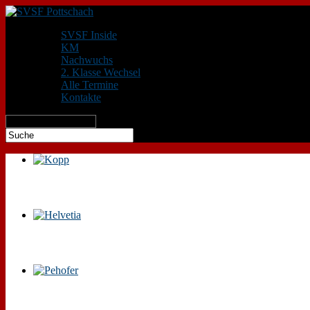
SVSF Inside
KM
Nachwuchs
2. Klasse Wechsel
Alle Termine
Kontakte