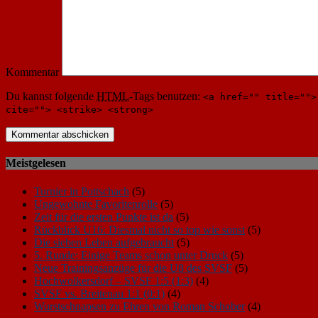
Kommentar
Du kannst folgende
HTML
-Tags benutzen:
<a href="" title="">
cite=""> <strike> <strong>
Meistgelesen
Turnier in Pottschach
(5)
Ungewohnte Favoritenrolle
(5)
Zeit für die ersten Punkte ist da
(5)
Rückblick U16: Diesmal nicht so top wie sonst
(5)
Die sieben Leben aufgebraucht
(5)
5. Runde: Einige Teams schon unter Druck
(5)
Neue Trainingsanzüge für die U8 des SVSF
(5)
Hochwolkersdorf – SVSF 1:5 (1:3)
(4)
SVSF vs. Breitenau 1:1 (0:1)
(4)
Wurstschnapsen zu Ehren von Roman Schober
(4)