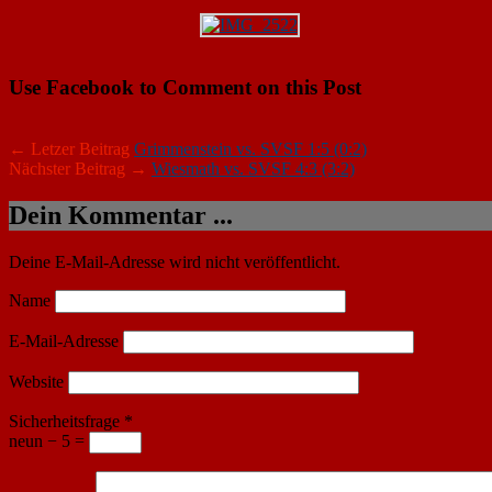
Use Facebook to Comment on this Post
← Letzer Beitrag
Grimmenstein vs. SVSF 1:5 (0:2)
Nächster Beitrag →
Wiesmath vs. SVSF 4:3 (3:2)
Dein Kommentar ...
Deine E-Mail-Adresse wird nicht veröffentlicht.
Name
E-Mail-Adresse
Website
Sicherheitsfrage
*
neun − 5 =