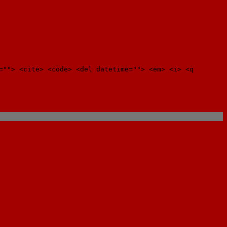
=""> <cite> <code> <del datetime=""> <em> <i> <q