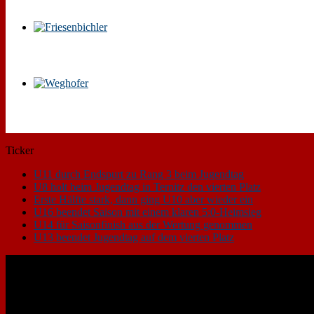
Ticker
U11 durch Endspurt zu Rang 3 beim Jugendtag
U8 holt beim Jugendtag in Ternitz den vierten Platz
Erste Hälfte stark, dann ging U10 aber wieder ein
U16 beendet Saison mit einem klaren 5:0-Heimsieg
U14 für Saisonfinish aus der Wertung genommen
U13 beendet Jugendtag auf dem vierten Platz